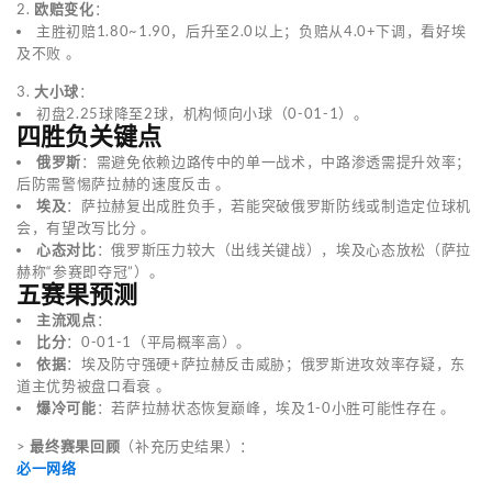
2.
欧赔变化
：
主胜初赔1.80~1.90，后升至2.0以上；负赔从4.0+下调，看好埃
及不败 。
3.
大小球
：
初盘2.25球降至2球，机构倾向小球（0-01-1）。
四胜负关键点
俄罗斯
：需避免依赖边路传中的单一战术，中路渗透需提升效率；
后防需警惕萨拉赫的速度反击 。
埃及
：萨拉赫复出成胜负手，若能突破俄罗斯防线或制造定位球机
会，有望改写比分 。
心态对比
：俄罗斯压力较大（出线关键战），埃及心态放松（萨拉
赫称“参赛即夺冠”）。
五赛果预测
主流观点
：
比分
：0-01-1（平局概率高）。
依据
：埃及防守强硬+萨拉赫反击威胁；俄罗斯进攻效率存疑，东
道主优势被盘口看衰 。
爆冷可能
：若萨拉赫状态恢复巅峰，埃及1-0小胜可能性存在 。
>
最终赛果回顾
（补充历史结果）：
必一网络