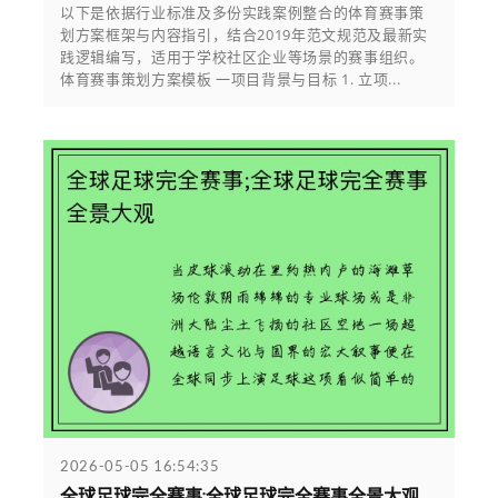
以下是依据行业标准及多份实践案例整合的体育赛事策
划方案框架与内容指引，结合2019年范文规范及最新实
践逻辑编写，适用于学校社区企业等场景的赛事组织。
体育赛事策划方案模板 一项目背景与目标 1. 立项...
2026-05-05 16:54:35
全球足球完全赛事;全球足球完全赛事全景大观