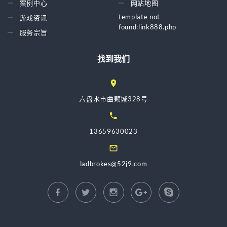
案例中心
网站地图
template not
游戏资讯
found:link888.php
服务宗旨
找到我们
六盘水市曲颗城328号
13659630023
ladbrokes@52j9.com