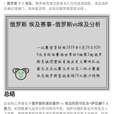
>
俄罗斯 3-1 埃及
。俄罗斯凭借切里舍夫久巴的进球取胜，埃及由萨
拉赫点球破门，但未能逆转。此役后俄罗斯提前出线 。
总结
此役核心矛盾在于
俄罗斯的高空轰炸
vs
埃及的防守反击+萨拉赫个人
能力
。机构数据与战术分析均倾向平局，但萨拉赫的复出为埃及注入
了变数。最终俄罗斯凭借主场气势和更高效的进攻拿下关键战，延续