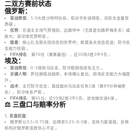
二双方赛前状态
俄罗斯
：
首战表现
：5-0大胜沙特阿拉伯，但对手失误频发，实际含金量受
质疑 。
优势
：东道主主场气势强劲，边路传中（尤其是右路萨梅多夫）威
胁大；高空球优势明显 。
隐患
：核心扎戈耶夫因伤告别世界杯；斯莫洛夫状态低迷；防守反
击能力较弱 。
FIFA排名
：第70位（赛事最低），近10场3胜3平4负 。
埃及
：
首战表现
：0-1惜败乌拉圭，防守稳固但进攻乏力 。
关键人物
：萨拉赫首战缺席，本场确认复出，前场反击能力大幅提
升 。
战术
：主打防守反击，首战面对乌拉圭仅失1球（第89分钟被绝
杀），防守体系严密 。
FIFA排名
：第45位，近10场2胜3平5负，进攻端仅进6球 。
⚖️ 三盘口与赔率分析
1.
亚盘初盘
：
俄罗斯让0.5~0.75球，后降至0.25~0.5球，支持力度减弱，反映
机构对俄罗斯连胜信心不足 。